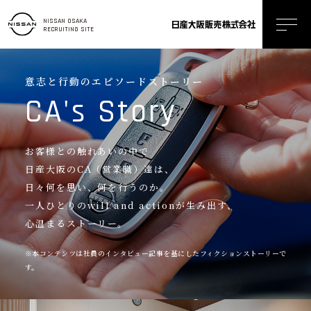
NISSAN OSAKA
RECRUITING SITE
意志と行動のエピソードストーリー
CA's Story
お客様との触れあいの中で
日産大阪のCA（営業職）達は、
日々何を思い、何を行うのか。
一人ひとりのwill and actionが生み出す、
心温まるストーリー。
※本コンテンツは社員のインタビュー記事を基にしたフィクションストーリーで
す。